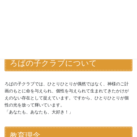
私は、子どもたちが楽しく遊んでいるのを見ているのが好きで
す。自分が子どもの時、よく遊んできたからかも知れません。
趣味は、学童で、子どもたちが使わなくなった短いえんぴつ、色
えんぴつを、工夫して最後まで使い切ることです。
ろばの子クラブについて
ろばの子クラブでは、ひとりひとりが偶然ではなく、神様のご計
画のもとに命を与えられ、個性を与えられて生まれてきたかけが
えのない存在として捉えています。ですから、ひとりひとりが個
性の光を放って輝いています。
「あなたも、あなたも、大好き！」
教育理念